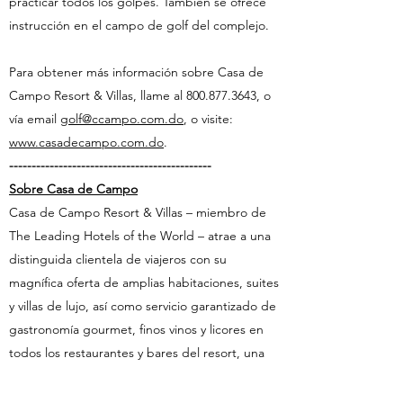
practicar todos los golpes. También se ofrece
instrucción en el campo de golf del complejo.
Para obtener más información sobre Casa de
Campo Resort & Villas, llame al
800.877.3643
, o
vía email
golf@ccampo.com.do
, o visite:
www.casadecampo.com.do
.
---------------------------------------------
Sobre Casa de Campo
Casa de Campo Resort & Villas – miembro de
The Leading Hotels of the World – atrae a una
distinguida clientela de viajeros con su
magnífica oferta de amplias habitaciones, suites
y villas de lujo, así como servicio garantizado de
gastronomía gourmet, finos vinos y licores en
todos los restaurantes y bares del resort, una
Marina & Club de Yates con 370 muelles, Club
de Polo & Ecuestre, Centro de Tenis con 13