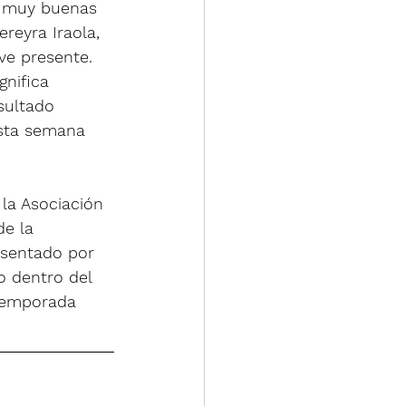
o muy buenas 
reyra Iraola, 
ve presente. 
nifica 
sultado 
esta semana 
la Asociación 
de la 
resentado por 
o dentro del 
 temporada 