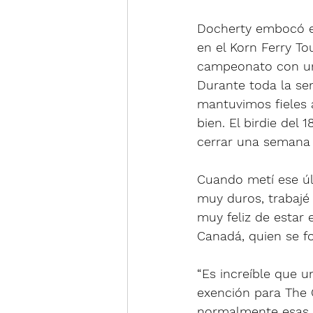
Docherty embocó el 
en el Korn Ferry To
campeonato con un t
Durante toda la se
mantuvimos fieles 
bien. El birdie del 
cerrar una semana 
Cuando metí ese úl
muy duros, trabajé 
muy feliz de estar
Canadá, quien se fo
“Es increíble que 
exención para The O
normalmente esas o