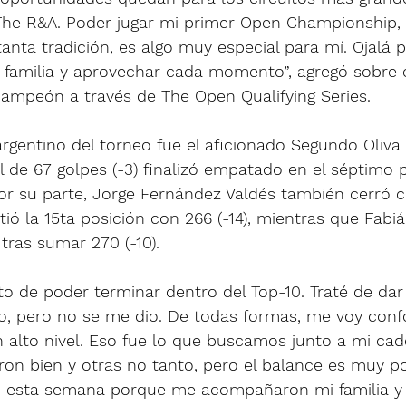
he R&A. Poder jugar mi primer Open Championship, 
tanta tradición, es algo muy especial para mí. Ojalá 
 familia y aprovechar cada momento”, agregó sobre 
campeón a través de The Open Qualifying Series.
argentino del torneo fue el aficionado Segundo Oliva 
l de 67 golpes (-3) finalizó empatado en el séptimo
 Por su parte, Jorge Fernández Valdés también cerró 
ió la 15ta posición con 266 (-14), mientras que Fab
 tras sumar 270 (-10).
o de poder terminar dentro del Top-10. Traté de dar
eo, pero no se me dio. De todas formas, me voy con
 alto nivel. Eso fue lo que buscamos junto a mi cadd
ron bien y otras no tanto, pero el balance es muy pos
o esta semana porque me acompañaron mi familia y 