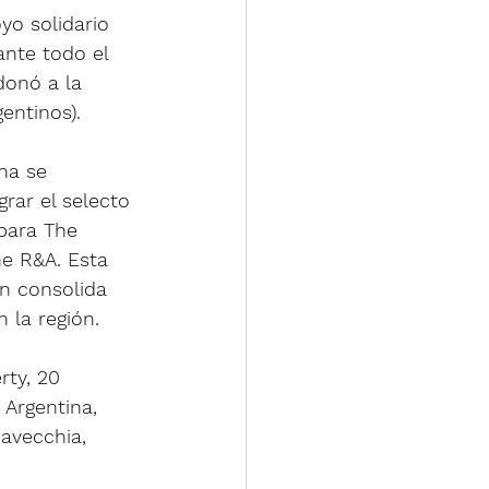
yo solidario 
ante todo el 
donó a la 
entinos).
na se 
rar el selecto 
para The 
e R&A. Esta 
én consolida 
 la región.
rty, 20 
Argentina, 
avecchia, 