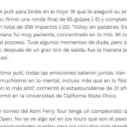
putt para birdie en el hoyo 18 que le aseguró su pri
ur, firmó una ronda final de 65 golpes (-5) y completó
otal de 258 impactos (-22). “Estoy sin palabras. Es 
mana fui muy paciente, concentrado en lo mío. Mi ca
al proceso. Tuve algunos momentos de duda, pero 
18, después de un gran tiro de salida, fue la manera p
así. 
timo putt, todas las emociones salieron juntas. Han
muchísimo en lo mental, incluso más que en lo físic
 en lo más alto”, comentó el estadounidense de 31 añ
rmó en la Universidad de California State Chico.
un torneo del Korn Ferry Tour tenga un campeonato 
pen. No se ve algo así en los tours que son el paso 
portunidades quedan para los circuitos más grande