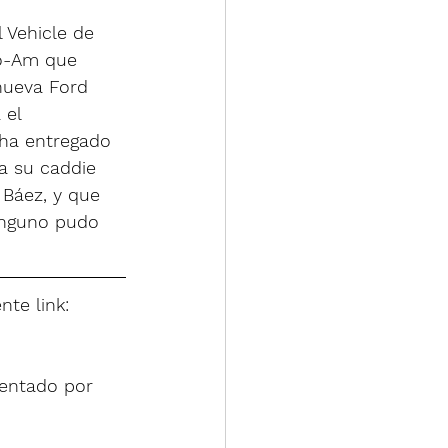
l Vehicle de 
ro-Am que 
 nueva Ford 
 el 
 ha entregado 
a su caddie 
 Báez, y que 
inguno pudo 
nte link:
sentado por 