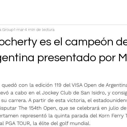
a Group
1 mar
4 min de lectura
Docherty es el campeón d
entina presentado por 
e quedó con la edición 119 del VISA Open de Argenti
evó a cabo en el Jockey Club de San Isidro, y consigu
u carrera. A partir de esta victoria, el estadouniden
disputar The 154th Open, que se celebrará en julio d
certamen representó la quinta parada del Korn Ferry T
al PGA TOUR, la élite del golf mundial.