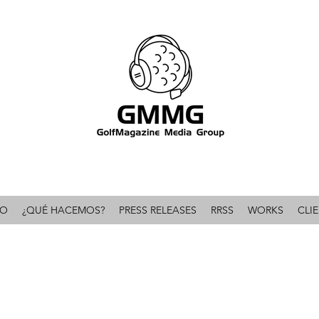
omunicación & PR líder en el mundo del golf 
IO
¿QUÉ HACEMOS?
PRESS RELEASES
RRSS
WORKS
CLI