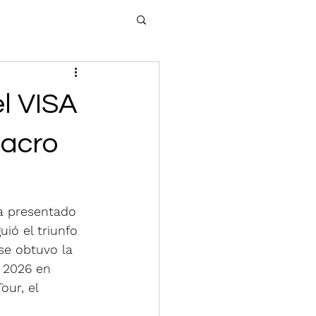
el VISA
Macro
na presentado 
ió el triunfo 
se obtuvo la 
e 2026 en 
our, el 