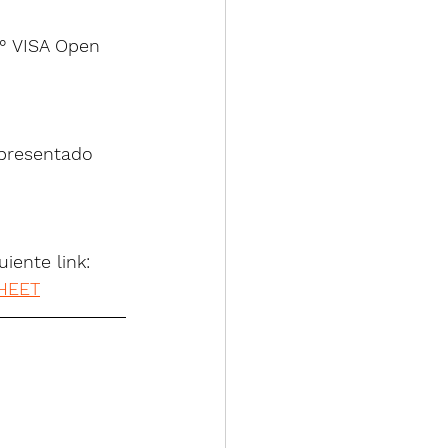
9° VISA Open 
 presentado 
iente link:
HEET