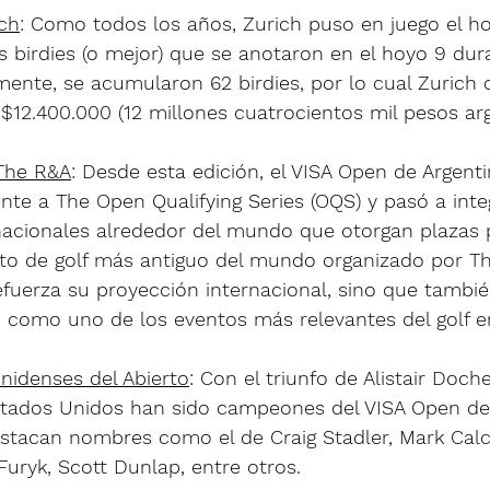
ich
: Como todos los años, Zurich puso en juego el ho
 birdies (o mejor) que se anotaron en el hoyo 9 dur
ente, se acumularon 62 birdies, por lo cual Zurich 
$12.400.000 (12 millones cuatrocientos mil pesos arg
 The R&A
: Desde esta edición, el VISA Open de Argenti
nte a The Open Qualifying Series (OQS) y pasó a integ
nacionales alrededor del mundo que otorgan plazas 
o de golf más antiguo del mundo organizado por Th
efuerza su proyección internacional, sino que tambi
 como uno de los eventos más relevantes del golf en
idenses del Abierto
: Con el triunfo de Alistair Doche
stados Unidos han sido campeones del VISA Open de 
estacan nombres como el de Craig Stadler, Mark Calc
uryk, Scott Dunlap, entre otros.