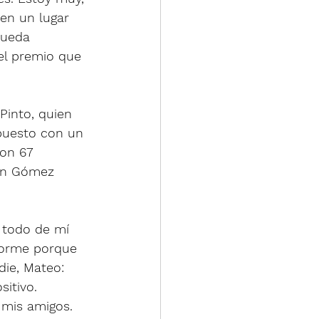
en un lugar 
pueda 
el premio que 
Pinto, quien 
 puesto con un 
con 67 
ián Gómez 
 todo de mí 
forme porque 
ie, Mateo: 
itivo. 
mis amigos. 