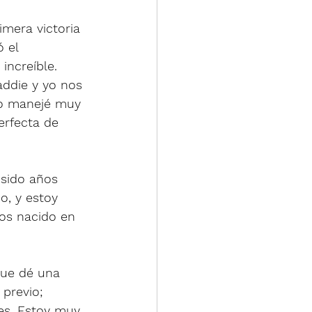
mera victoria 
 el 
increíble. 
ddie y yo nos 
lo manejé muy 
erfecta de 
 sido años 
o, y estoy 
os nacido en 
que dé una 
previo; 
s. Estoy muy, 