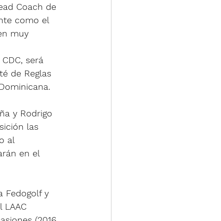
Head Coach de 
nte como el 
en muy 
 
 CDC, será 
té de Reglas 
Dominicana.  
ña y Rodrigo 
ición las 
o al 
rán en el 
 Fedogolf y 
l LAAC 
asiones (2016, 