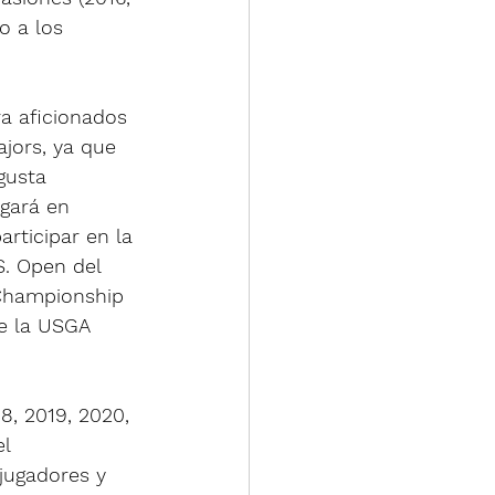
o a los 
  
a aficionados 
jors, ya que 
gusta 
gará en 
rticipar en la 
S. Open del 
Championship 
e la USGA 
8, 2019, 2020, 
l 
jugadores y 