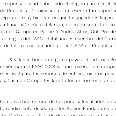
a responsabilidad haber sido el elegido para ser el 
 de República Dominicana en un evento tan importa
eparado muy bien y creo que los jugadores llegan 
 a Panamá”, señaló Relancio, quien no será el único
asa de Campo en Panamá: Andrea Attus, Golf Pro de
s de reglas del LAAC. El italiano es miembro del Comi
de los tres certificados por la USGA en República 
rt & Villas le brindó un gran apoyo a Rhadamés Pe
ación para el LAAC 2024 ya que tuvieron a su dispos
imer nivel para las sesiones de entrenamientos previ
, Casa de Campo les facilitó los uniformes que usa
a convertido en uno de los principales aliados de la
lto rendimiento desde que los Socios Fundadores de
f the Dog para ser la sede del campeonato en tres oc