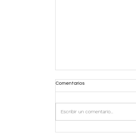
Comentarios
Escribir un comentario...
Del WALA a los Majors: María
José Marín completó un año