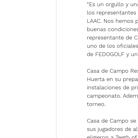
“Es un orgullo y un
los representantes
LAAC. Nos hemos pr
buenas condiciones
representante de C
uno de los oficiale
de FEDOGOLF y uno 
Casa de Campo Reso
Huerta en su prepar
instalaciones de pr
campeonato. Además
torneo.
Casa de Campo se h
sus jugadores de a
eligieron a Teeth o