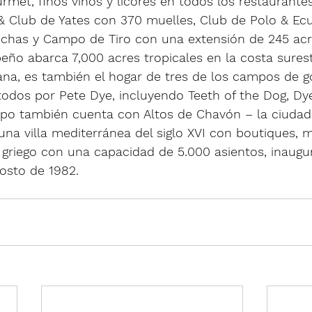
met, finos vinos y licores en todos los restaurantes
 & Club de Yates con 370 muelles, Club de Polo & Ecu
nchas y Campo de Tiro con una extensión de 245 acre
beño abarca 7,000 acres tropicales en la costa surest
na, es también el hogar de tres de los campos de g
 todos por Pete Dye, incluyendo Teeth of the Dog, Dy
po también cuenta con Altos de Chavón – la ciudad 
e una villa mediterránea del siglo XVI con boutiques,
o griego con una capacidad de 5.000 asientos, inaugu
osto de 1982.