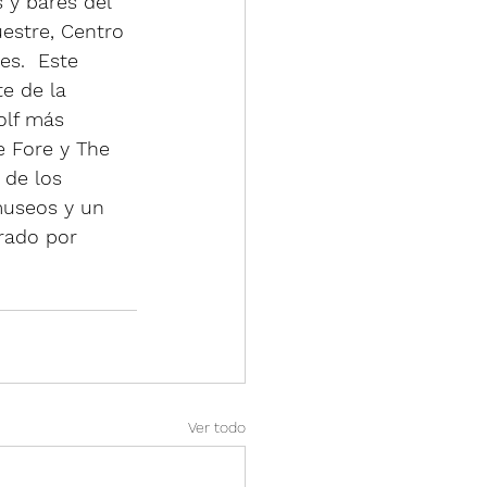
 y bares del 
estre, Centro 
s.  Este 
e de la 
olf más 
e Fore y The 
de los 
 museos y un 
rado por 
Ver todo