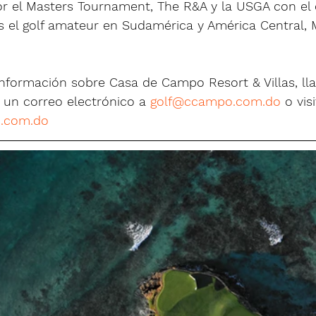
r el Masters Tournament, The R&A y la USGA con el 
 el golf amateur en Sudamérica y América Central, M
nformación sobre Casa de Campo Resort & Villas, lla
 un correo electrónico a 
golf@ccampo.com.do
 o visi
.com.do