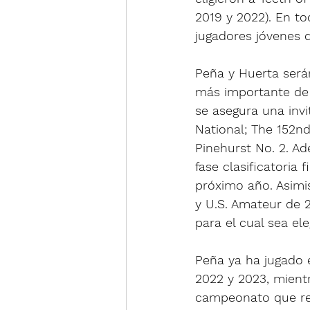
2019 y 2022). En t
jugadores jóvenes q
Peña y Huerta será
más importante de 
se asegura una inv
National; The 152nd
Pinehurst No. 2. Ad
fase clasificatoria 
próximo año. Asim
y U.S. Amateur de 
para el cual sea ele
Peña ya ha jugado e
2022 y 2023, mientr
campeonato que reú