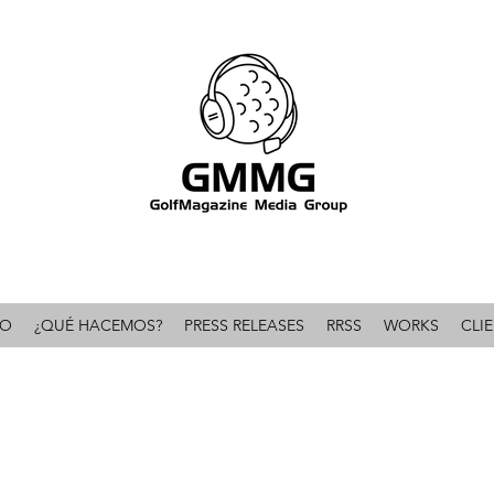
omunicación & PR líder en el mundo del golf 
IO
¿QUÉ HACEMOS?
PRESS RELEASES
RRSS
WORKS
CLI