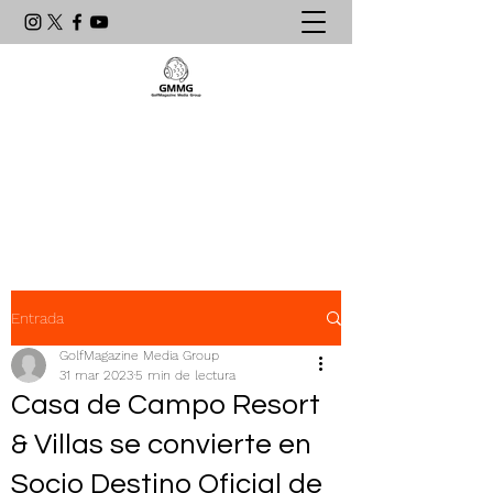
Agencia de Comunicación & PR
líder en el mundo del golf
latinoamericano
Entrada
GolfMagazine Media Group
31 mar 2023
5 min de lectura
Casa de Campo Resort
& Villas se convierte en
Socio Destino Oficial de