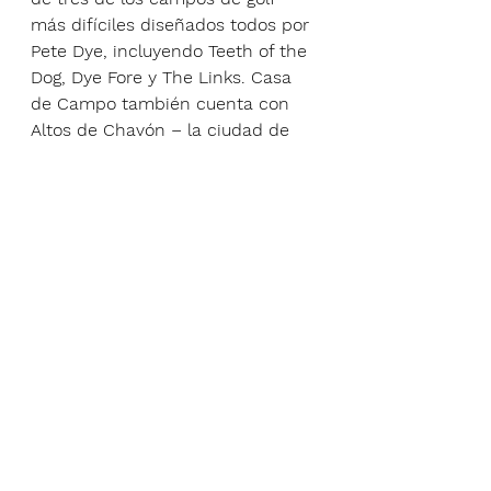
más difíciles diseñados todos por 
Pete Dye, incluyendo Teeth of the 
Dog, Dye Fore y The Links. Casa 
de Campo también cuenta con 
Altos de Chavón – la ciudad de 
los artistas, réplica de una villa 
mediterránea del siglo XVI con 
boutiques, museos y un anfiteatro 
de estilo griego con una 
capacidad de 5.000 asientos, 
inaugurado por Frank Sinatra en 
agosto de 1982.
Acerca de Swag Golf
Con sede en Northbrook, Ill, Swag 
Golf ha estado produciendo 
putters fresados con precisión, 
headcovers, accesorios y ropa 