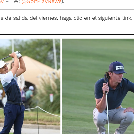
nv
 – TW: 
@GolfPlayNews
).
s de salida del viernes, haga clic en el siguiente link: