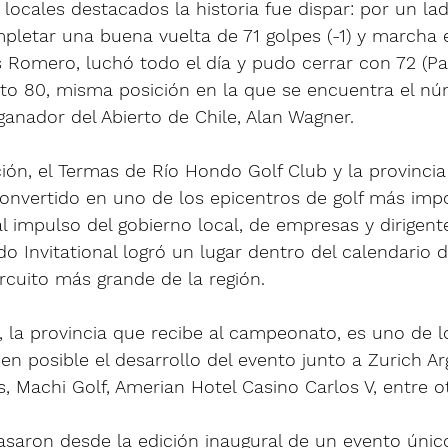
 locales destacados la historia fue dispar: por un la
letar una buena vuelta de 71 golpes (-1) y marcha 
 Romero, luchó todo el día y pudo cerrar con 72 (Pa
sto 80, misma posición en la que se encuentra el n
 ganador del Abierto de Chile, Alan Wagner.
ón, el Termas de Río Hondo Golf Club y la provincia
convertido en uno de los epicentros de golf más imp
l impulso del gobierno local, de empresas y dirigentes
o Invitational logró un lugar dentro del calendario 
ircuito más grande de la región.
, la provincia que recibe al campeonato, es uno de 
en posible el desarrollo del evento junto a Zurich Arg
s, Machi Golf, Amerian Hotel Casino Carlos V, entre o
saron desde la edición inaugural de un evento único