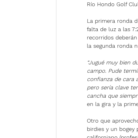
Río Hondo Golf Clu
La primera ronda d
falta de luz a las 
recorridos deberán 
la segunda ronda n
“Jugué muy bien dura
campo. Pude termin
confianza de cara a
pero sería clave t
cancha que siempr
en la gira y la pri
Otro que aprovechó 
birdies y un bogey 
californiano (profe