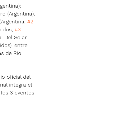
gentina); 
o (Argentina), 
Argentina, 
#2
idos, 
#3
al Del Solar 
dos), entre 
as de Río 
 oficial del 
al integra el 
 los 3 eventos 
 