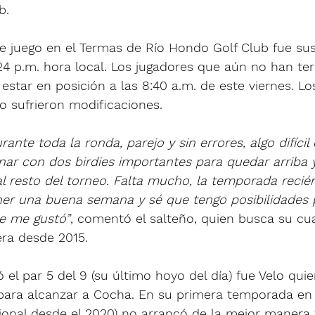
b.
e juego en el Termas de Río Hondo Golf Club fue su
7:24 p.m. hora local. Los jugadores que aún no han t
estar en posición a las 8:40 a.m. de este viernes. Lo
o sufrieron modificaciones.
nte toda la ronda, parejo y sin errores, algo difícil 
ar con dos birdies importantes para quedar arriba 
l resto del torneo. Falta mucho, la temporada recié
ener una buena semana y sé que tengo posibilidades
e me gustó”
, comentó el salteño, quien busca su cua
mera desde 2015.
el par 5 del 9 (su último hoyo del día) fue Velo qui
para alcanzar a Cocha. En su primera temporada en la
sional desde el 2020) no arrancó de la mejor manera