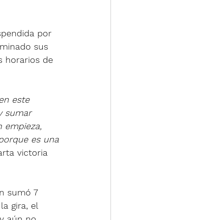
spendida por 
erminado sus 
s horarios de 
en este 
y sumar 
n empieza, 
 porque es una 
rta victoria 
en sumó 7 
 gira, el 
 y aún no 