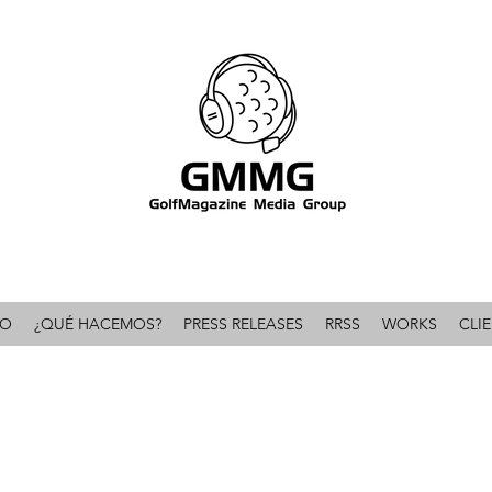
omunicación & PR líder en el mundo del golf 
IO
¿QUÉ HACEMOS?
PRESS RELEASES
RRSS
WORKS
CLI