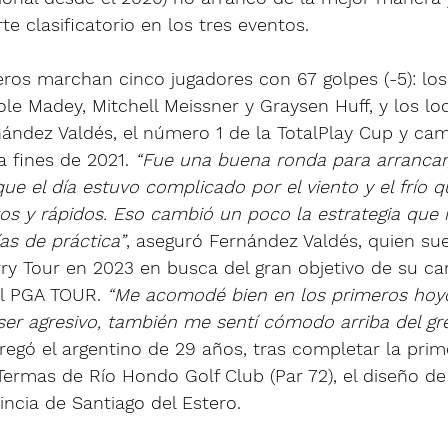
te clasificatorio en los tres eventos.
ros marchan cinco jugadores con 67 golpes (-5): los
e Madey, Mitchell Meissner y Graysen Huff, y los lo
nández Valdés, el número 1 de la TotalPlay Cup y ca
 fines de 2021. 
“Fue una buena ronda para arrancar
e el día estuvo complicado por el viento y el frío q
os y rápidos. Eso cambió un poco la estrategia que 
as de práctica”
, aseguró Fernández Valdés, quien su
rry Tour en 2023 en busca del gran objetivo de su car
el PGA TOUR. 
“Me acomodé bien en los primeros hoy
ser agresivo, también me sentí cómodo arriba del gr
gregó el argentino de 29 años, tras completar la prim
ermas de Río Hondo Golf Club (Par 72), el diseño de
incia de Santiago del Estero.