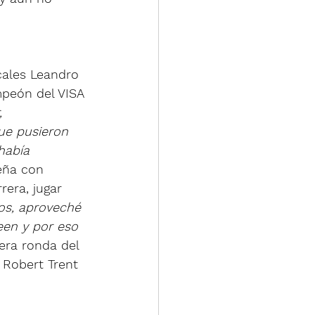
 
cales Leandro 
mpeón del VISA 
, 
ue pusieron 
había 
eña con 
rera, jugar 
os, aproveché 
een y por eso 
era ronda del 
 Robert Trent 