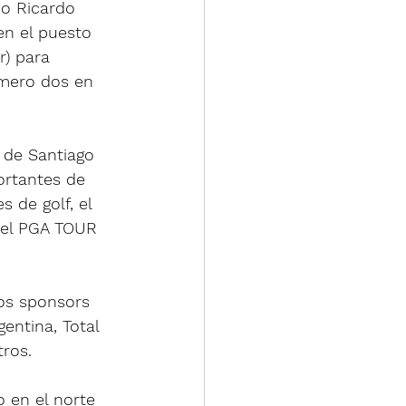
do Ricardo 
en el puesto 
r) para 
úmero dos en 
 de Santiago 
ortantes de 
 de golf, el 
del PGA TOUR 
los sponsors 
entina, Total 
tros.
 en el norte 