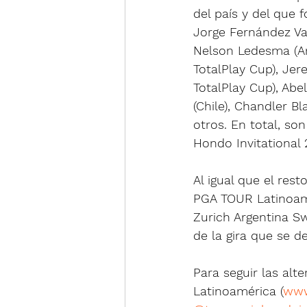
del país y del que f
Jorge Fernández Val
Nelson Ledesma (Arg
TotalPlay Cup), Je
TotalPlay Cup), Abel
(Chile), Chandler B
otros. En total, so
Hondo Invitational 
Al igual que el res
PGA TOUR Latinoamér
Zurich Argentina S
de la gira que se de
Para seguir las alte
Latinoamérica (
www