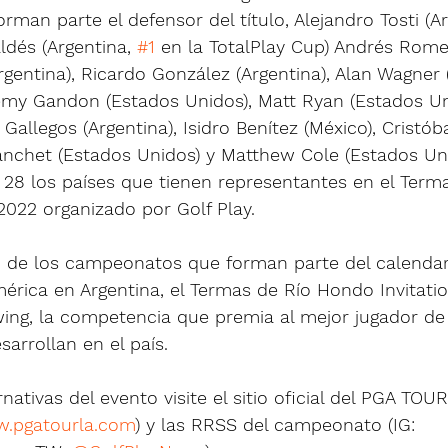
orman parte el defensor del título, Alejandro Tosti (Ar
dés (Argentina, 
#1
 en la TotalPlay Cup) Andrés Romer
entina), Ricardo González (Argentina), Alan Wagner (
remy Gandon (Estados Unidos), Matt Ryan (Estados Un
 Gallegos (Argentina), Isidro Benítez (México), Cristób
lanchet (Estados Unidos) y Matthew Cole (Estados Uni
n 28 los países que tienen representantes en el Term
2022 organizado por Golf Play.
to de los campeonatos que forman parte del calendario
ica en Argentina, el Termas de Río Hondo Invitation
wing, la competencia que premia al mejor jugador de
sarrollan en el país.
rnativas del evento visite el sitio oficial del PGA TOUR
.pgatourla.com
) y las RRSS del campeonato (IG: 