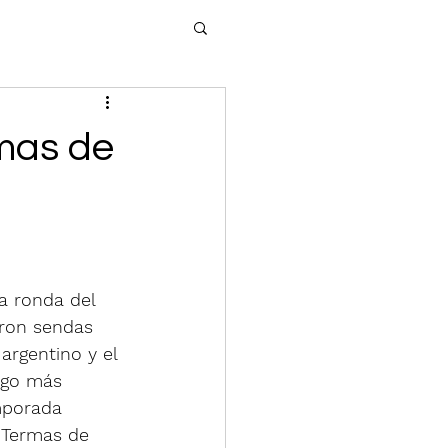
rmas de
ra ronda del 
aron sendas 
argentino y el 
lgo más 
mporada 
 Termas de 