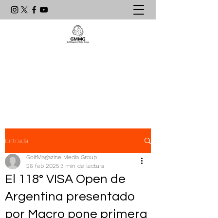
Agencia de Comunicación & PR
líder en el mundo del golf
latinoamericano
Entrada
GolfMagazine Media Group
26 feb 2025
3 min de lectura
El 118° VISA Open de
Argentina presentado
por Macro pone primera