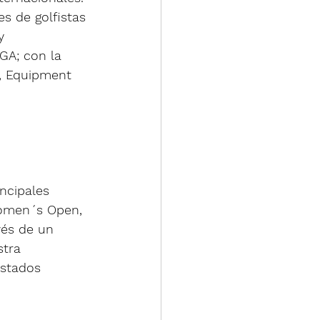
s de golfistas 
y 
GA; con la 
, Equipment 
ncipales 
Women´s Open, 
vés de un 
stra 
Estados 