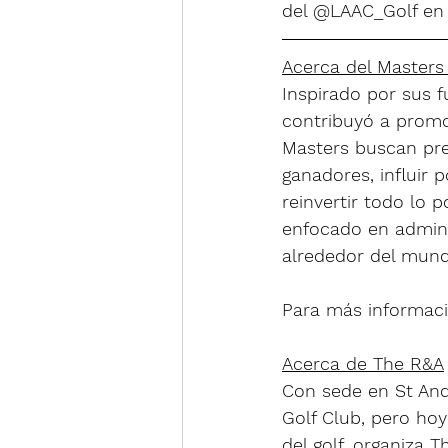
del @LAAC_Golf en
Acerca del Master
Inspirado por sus 
contribuyó a promov
Masters buscan prese
ganadores, influir 
reinvertir todo lo 
enfocado en admini
alrededor del mund
Para más informació
Acerca de The R&A
Con sede en St And
Golf Club, pero ho
del golf, organiza 