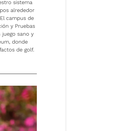
estro sistema 
mpos alrededor 
. El campus de 
ción y Pruebas 
 juego sano y 
seum, donde 
actos de golf.