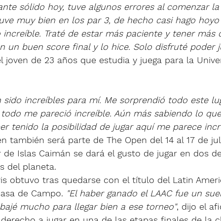
nte sólido hoy, tuve algunos errores al comenzar la 
uve muy bien en los par 3, de hecho casi hago hoyo e
 increíble. Traté de estar más paciente y tener más 
 un buen score final y lo hice. Solo disfruté poder j
l joven de 23 años que estudia y juega para la Unive
 sido increíbles para mí. Me sorprendió todo este lug
 todo me pareció increíble. Aún más sabiendo lo que 
ber tenido la posibilidad de jugar aquí me parece incr
en también será parte de The Open del 14 al 17 de jul
r de Islas Caimán se dará el gusto de jugar en dos d
s del planeta.
is obtuvo tras quedarse con el título del Latin Amer
asa de Campo. 
"El haber ganado el LAAC fue un su
bajé mucho para llegar bien a ese torneo"
, dijo el a
derecho a jugar en una de las etapas finales de la cl