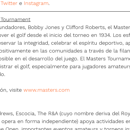
 
Twitter
 e 
Instagram
.
s Tournament
fundadores, Bobby Jones y Clifford Roberts, el Mast
er el golf desde el inicio del torneo en 1934. Los es
rvar la integridad, celebrar el espíritu deportivo, ap
positivamente en las comunidades a través de la filan
posible en el desarrollo del juego. El Masters Tournam
strar el golf, especialmente para jugadores amateurs
o.
n, visite 
www.masters.com
rews, Escocia, The R&A (cuyo nombre deriva del Roy
y opera en forma independiente) apoya actividades en
The Open, importantes eventos amateurs y torneos in