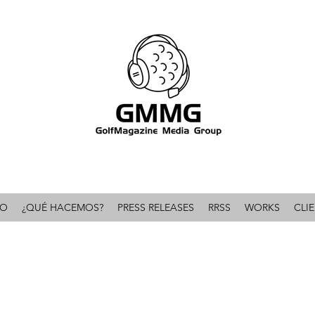
omunicación & PR líder en el mundo del golf 
IO
¿QUÉ HACEMOS?
PRESS RELEASES
RRSS
WORKS
CLI