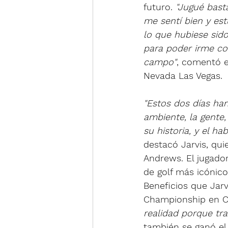
futuro. 
"Jugué basta
me sentí bien y est
lo que hubiese sido
para poder irme con
campo"
, comentó e
Nevada Las Vegas.
"Estos dos días han
ambiente, la gente,
su historia, y el ha
destacó Jarvis, qui
Andrews. El jugado
de golf más icónico
Beneficios que Jarv
Championship en C
realidad porque tra
también se ganó el 