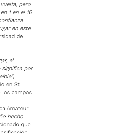
vuelta, pero 
n 1 en el 16 
confianza 
ugar en este 
rsidad de 
ar, el 
significa por 
eíble"
, 
io en St 
e los campos 
ica Amateur 
eño hecho 
ficionado que 
asificación 