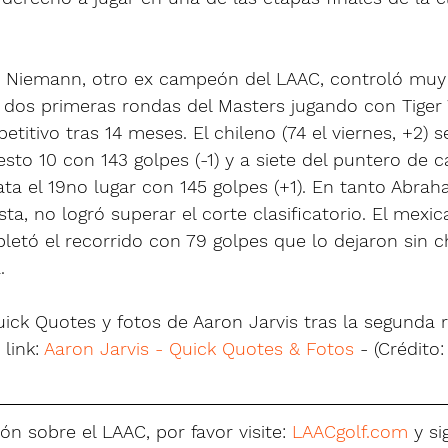
n Niemann, otro ex campeón del LAAC, controló muy 
s dos primeras rondas del Masters jugando con Tiger
etitivo tras 14 meses. El chileno (74 el viernes, +2) 
to 10 con 143 golpes (-1) y a siete del puntero de ca
a el 19no lugar con 145 golpes (+1). En tanto Abraha
sta, no logró superar el corte clasificatorio. El mexi
letó el recorrido con 79 golpes que lo dejaron sin 
.
ick Quotes y fotos de Aaron Jarvis tras la segunda 
link: 
Aaron Jarvis - Quick Quotes & Fotos
 - (Crédito
n sobre el LAAC, por favor visite: 
LAACgolf.com
 y s