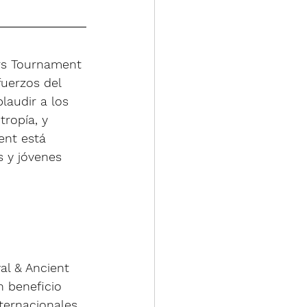
ers Tournament 
fuerzos del 
laudir a los 
tropía, y 
ent está 
 y jóvenes 
al & Ancient 
 beneficio 
ternacionales. 