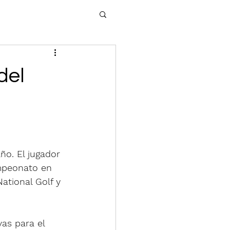
del
ño. El jugador 
mpeonato en 
National Golf y 
vas para el 