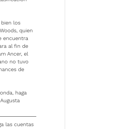
bien los 
 Woods, quien 
se encuentra 
ra al fin de 
m Ancer, el 
cano no tuvo 
chances de 
ronda, haga 
: Augusta 
iga las cuentas 