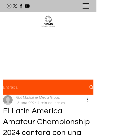
Agencia de Comunicación & PR
líder en el mundo del golf
latinoamericano
Entrada
GolfMagazine Media Group
15 ene 2024
4 min de lectura
El Latin America
Amateur Championship
2024 contará con una