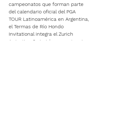
campeonatos que forman parte 
del calendario oficial del PGA 
TOUR Latinoamérica en Argentina, 
el Termas de Río Hondo 
Invitational integra el Zurich 
Argentina Swing, la competencia 
que premia al mejor jugador de 
los 4 eventos de la gira que se 
desarrollan en el país.
Para seguir las alternativas del 
evento visite el sitio oficial del PGA 
TOUR Latinoamérica (
PGA TOUR 
LA
) y las RRSS del campeonato 
(IG: 
@termasriohondoinv
 – TW: 
@GolfPlayNews
)