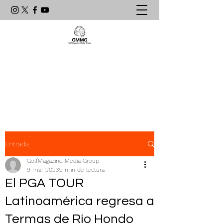
Agencia de Comunicación & PR
líder en el mundo del golf
latinoamericano
Entrada
GolfMagazine Media Group
9 mar 2023
2 min de lectura
El PGA TOUR
Latinoamérica regresa a
Termas de Río Hondo