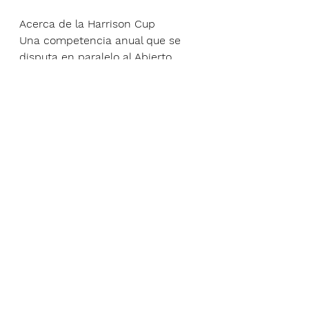
Acerca de la Harrison Cup
Una competencia anual que se 
disputa en paralelo al Abierto 
Sudamericano Amateur y en la 
cual compiten bajo la modalidad 
“gross agreggate” equipos 
representando a los cuatro Home 
Golf Unions (Inglaterra, Irlanda, 
Escocia y Gales), invitadas por 
The R&A y a la Federación 
Sudamericana de Golf (FESGOLF).
La Harrison Cup fue creada en 
memoria de Charles Harrison 
quien fue miembro del General 
Committee y Chairman del 
Development Committee de The 
R&A entre 2016 y 2020, y desde 