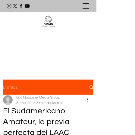
Agencia de Comunicación & PR
líder en el mundo del golf
latinoamericano
Entrada
GolfMagazine Media Group
8 ene 2025
3 min de lectura
El Sudamericano
Amateur, la previa
perfecta del LAAC