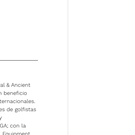
al & Ancient 
 beneficio 
ternacionales. 
s de golfistas 
y 
GA; con la 
, Equipment 