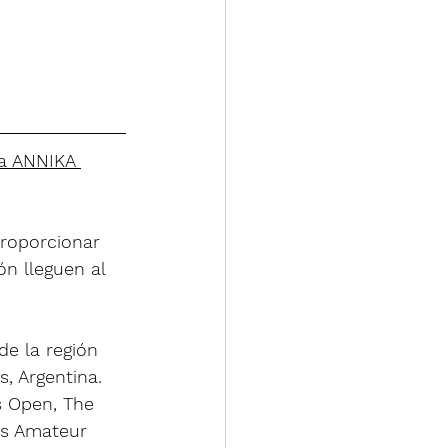
a ANNIKA 
roporcionar 
ón lleguen al 
.
e la región 
, Argentina. 
s Open, The 
s Amateur 