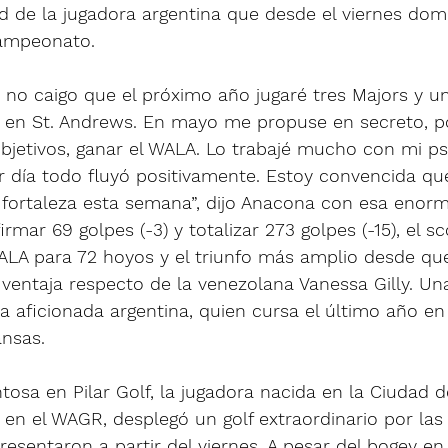
ad de la jugadora argentina que desde el viernes dom
campeonato.
ía no caigo que el próximo año jugaré tres Majors y un
 en St. Andrews. En mayo me propuse en secreto, 
bjetivos, ganar el WALA. Lo trabajé mucho con mi ps
 día todo fluyó positivamente. Estoy convencida que
 fortaleza esta semana”, dijo Anacona con esa enorm
firmar 69 golpes (-3) y totalizar 273 golpes (-15), el 
WALA para 72 hoyos y el triunfo más amplio desde qu
ventaja respecto de la venezolana Vanessa Gilly. Un
la aficionada argentina, quien cursa el último año en 
nsas. 
tosa en Pilar Golf, la jugadora nacida en la Ciudad 
en el WAGR, desplegó un golf extraordinario por las
resentaron a partir del viernes. A pesar del bogey en 