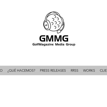
omunicación & PR líder en el mundo del golf 
IO
¿QUÉ HACEMOS?
PRESS RELEASES
RRSS
WORKS
CLI