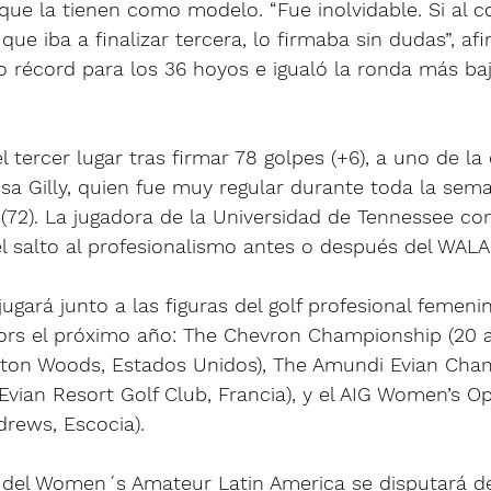
que la tienen como modelo. “Fue inolvidable. Si al c
e iba a finalizar tercera, lo firmaba sin dudas”, af
o récord para los 36 hoyos e igualó la ronda más ba
el tercer lugar tras firmar 78 golpes (+6), a uno de la
a Gilly, quien fue muy regular durante toda la sema
(72). La jugadora de la Universidad de Tennessee con
l salto al profesionalismo antes o después del WALA
ugará junto a las figuras del golf profesional femeni
rs el próximo año: The Chevron Championship (20 al
lton Woods, Estados Unidos), The Amundi Evian Cham
 Evian Resort Golf Club, Francia), y el AIG Women’s Op
drews, Escocia).
 del Women´s Amateur Latin America se disputará del