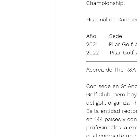
Championship.
Historial de Camp
Año       Sede       
2021      Pilar Golf,
2022      Pilar Golf,
Acerca de The R&A
Con sede en St And
Golf Club, pero ho
del golf, organiza 
Es la entidad recto
en 144 países y co
profesionales, a ex
cual comparte un c