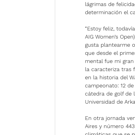
lágrimas de felicid
determinación el 
“Estoy feliz, todav
AIG Women’s Open)
gusta plantearme o
que desde el primer
mental fue mi gran
la caracteriza tras 
en la historia del 
campeonato: 12 de 
cátedra de golf de 
Universidad de Arka
En otra jornada ven
Aires y número 443 
climáticas que se p