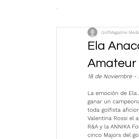
-
GolfMagazine Medi
Ela Anac
Amateur 
18 de Noviembre -
La emoción de Ela A
ganar un campeonat
toda golfista afici
Valentina Rossi el
R&A y la ANNIKA Fo
cinco Majors del go