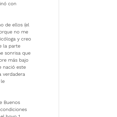
inó con 
o de ellos (el 
porque no me 
icóloga y creo 
 la parte 
e sonrisa que 
score más bajo 
e nació este 
a verdadera 
le 
de Buenos 
 condiciones 
el hoyo 1, 