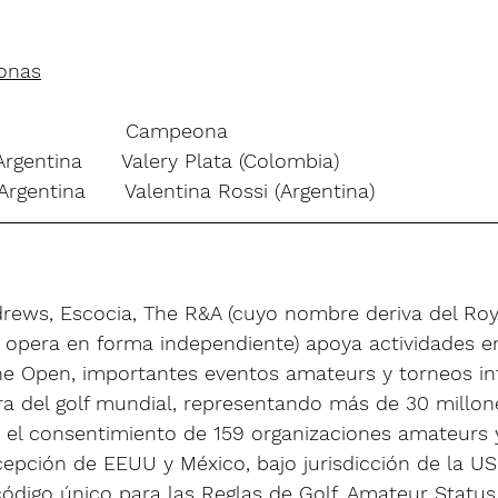
eonas
                    Campeona
 Argentina      Valery Plata (Colombia)
 Argentina      Valentina Rossi (Argentina)
rews, Escocia, The R&A (cuyo nombre deriva del Roy
y opera en forma independiente) apoya actividades en
The Open, importantes eventos amateurs y torneos in
ra del golf mundial, representando más de 30 millone
n el consentimiento de 159 organizaciones amateurs 
cepción de EEUU y México, bajo jurisdicción de la US
ódigo único para las Reglas de Golf, Amateur Status