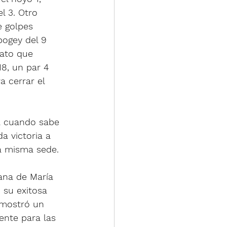
l 3. Otro 
e golpes 
bogey del 9 
ato que 
8, un par 4 
 cerrar el 
ña cuando sabe 
a victoria a 
ta misma sede.
ana de María 
 su exitosa 
 mostró un 
ente para las 