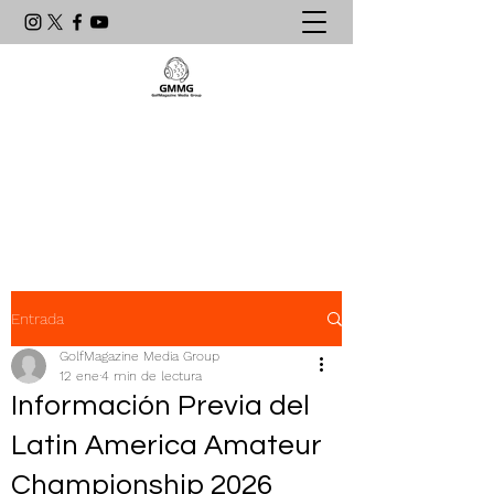
Agencia de Comunicación & PR
líder en el mundo del golf
latinoamericano
Entrada
GolfMagazine Media Group
12 ene
4 min de lectura
Información Previa del
Latin America Amateur
Championship 2026