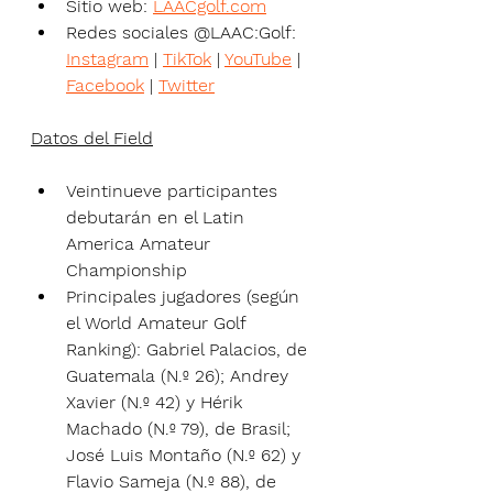
Sitio web: 
LAACgolf.com
Redes sociales @LAAC:Golf: 
Instagram
 | 
TikTok
 | 
YouTube
 | 
Facebook
 | 
Twitter
Datos del Field
Veintinueve participantes 
debutarán en el Latin 
America Amateur 
Championship
Principales jugadores (según 
el World Amateur Golf 
Ranking): Gabriel Palacios, de 
Guatemala (N.º 26); Andrey 
Xavier (N.º 42) y Hérik 
Machado (N.º 79), de Brasil; 
José Luis Montaño (N.º 62) y 
Flavio Sameja (N.º 88), de 