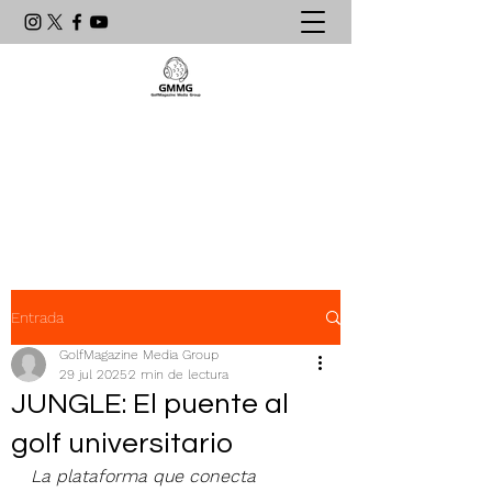
Agencia de Comunicación & PR
líder en el mundo del golf
latinoamericano
Entrada
GolfMagazine Media Group
29 jul 2025
2 min de lectura
JUNGLE: El puente al
golf universitario
La plataforma que conecta 