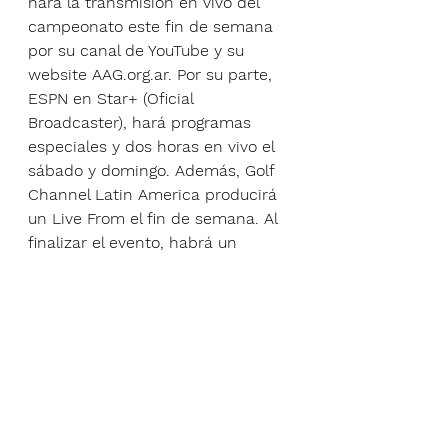
hará la transmisión en vivo del 
campeonato este fin de semana 
por su canal de YouTube y su 
website AAG.org.ar. Por su parte, 
ESPN en Star+ (Oficial 
Broadcaster), hará programas 
especiales y dos horas en vivo el 
sábado y domingo. Además, Golf 
Channel Latin America producirá 
un Live From el fin de semana. Al 
finalizar el evento, habrá un 
resumen con lo acontecido en el 
torneo por la señal de ESPN en 
Star+.