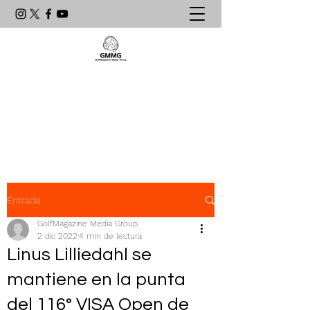
Agencia de Comunicación & PR
líder en el mundo del golf
latinoamericano
Entrada
GolfMagazine Media Group
2 dic 2022
4 min de lectura
Linus Lilliedahl se
mantiene en la punta
del 116° VISA Open de