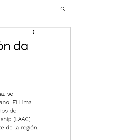
ión da
a, se 
no. El Lima 
ños de 
ship (LAAC) 
e de la región.