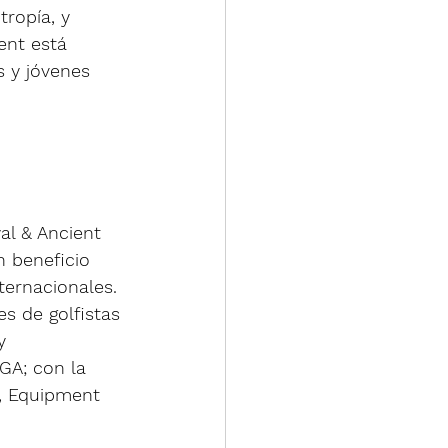
tropía, y 
ent está 
 y jóvenes 
al & Ancient 
 beneficio 
ternacionales. 
s de golfistas 
y 
GA; con la 
, Equipment 