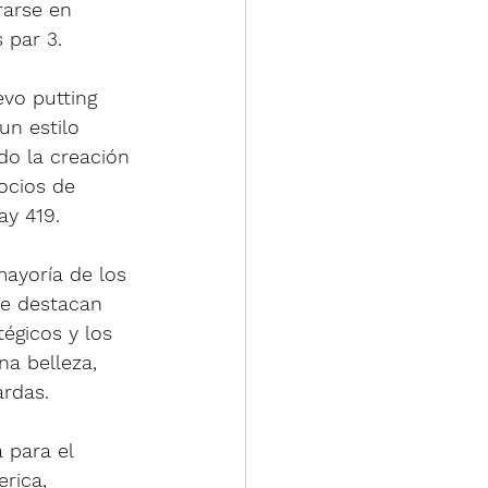
rarse en 
 par 3.
vo putting 
un estilo 
do la creación 
ocios de 
ay 419.
mayoría de los 
Se destacan 
égicos y los 
a belleza, 
ardas.
 para el 
rica, 