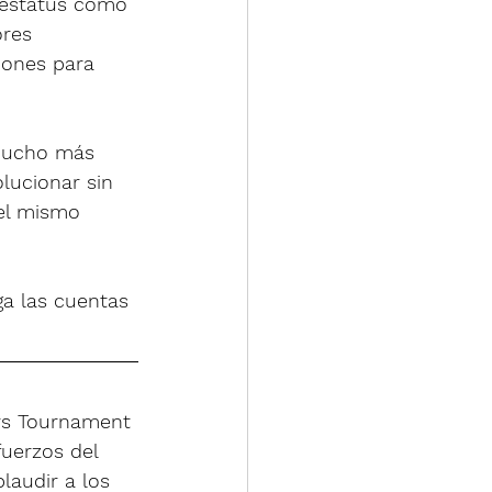
 estatus como 
ores 
iones para 
 mucho más 
lucionar sin 
 el mismo 
iga las cuentas 
ers Tournament 
fuerzos del 
laudir a los 