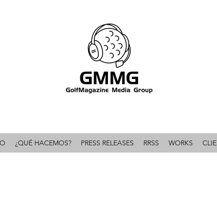
omunicación & PR líder en el mundo del golf 
IO
¿QUÉ HACEMOS?
PRESS RELEASES
RRSS
WORKS
CLI