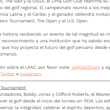
, The R&A y la USGA, el Lima Golf Club reafirma su
o del golf regional. El campeonato reunirá a los mej
ica Latina y el Caribe, y el ganador obtendrá invitac
ters Tournament, The Open y el U.S. Open.
de historia recibiendo un evento de tal magnitud es
 reconocimiento a una institución que ha sabido evo
y que hoy proyecta el futuro del golf peruano desde
comenzó.
n sobre el LAAC, por favor visite: 
LAACgolf.com
 y s
 
Twitter
 e 
Instagram
.
s Tournament
fundadores, Bobby Jones y Clifford Roberts, el Mast
er el golf desde el inicio del torneo en 1934. Los es
rvar la integridad, celebrar el espíritu deportivo, ap