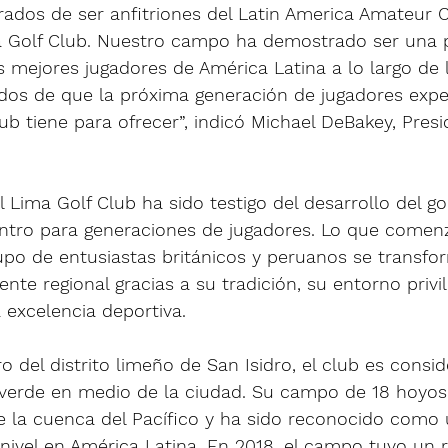
ados de ser anfitriones del Latin America Amateur
ma Golf Club. Nuestro campo ha demostrado ser una 
 mejores jugadores de América Latina a lo largo de l
os de que la próxima generación de jugadores expe
ub tiene para ofrecer”, indicó Michael DeBakey, Presi
 Lima Golf Club ha sido testigo del desarrollo del gol
ntro para generaciones de jugadores. Lo que come
upo de entusiastas británicos y peruanos se transfor
ente regional gracias a su tradición, su entorno privi
excelencia deportiva.
o del distrito limeño de San Isidro, el club es consi
erde en medio de la ciudad. Su campo de 18 hoyos
e la cuenca del Pacífico y ha sido reconocido como 
nivel en América Latina. En 2018, el campo tuvo un r