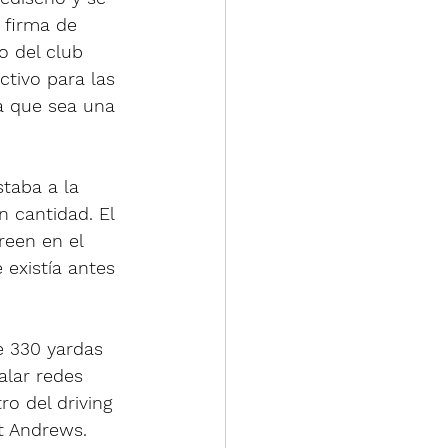
 firma de 
o del club 
tivo para las 
ra que sea una 
taba a la 
 cantidad. El 
reen en el 
existía antes 
e 330 yardas 
alar redes 
o del driving 
t Andrews. 