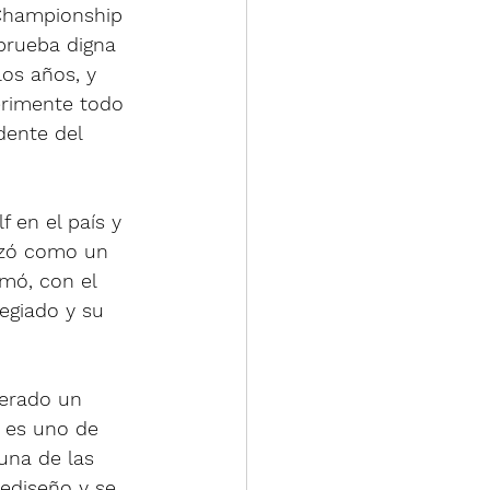
 Championship 
prueba digna 
os años, y 
rimente todo 
dente del 
f en el país y 
nzó como un 
mó, con el 
legiado y su 
derado un 
 es uno de 
una de las 
ediseño y se 