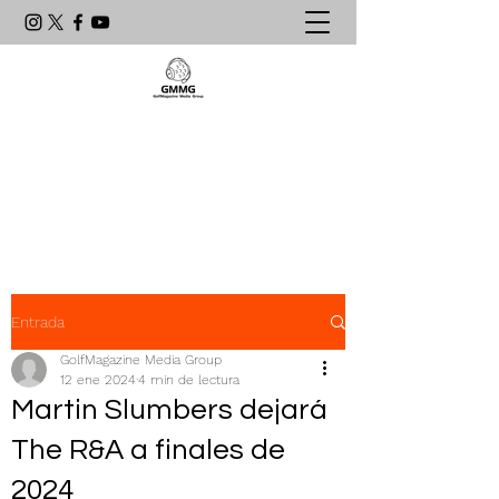
Agencia de Comunicación & PR
líder en el mundo del golf
latinoamericano
Entrada
GolfMagazine Media Group
12 ene 2024
4 min de lectura
Martin Slumbers dejará
The R&A a finales de
2024