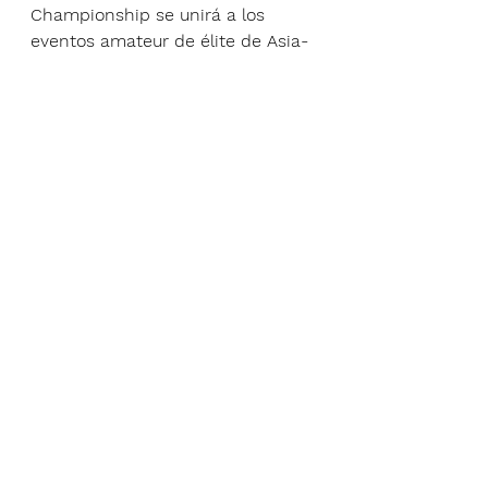
Championship se unirá a los 
eventos amateur de élite de Asia-
Pacífico y Latinoamérica. Entre 
ellos se incluyen el Women's 
Amateur Asia-Pacific y el Women's 
Amateur Latin America, 
impulsados por Martin Slumbers.
Acerca de The R&A
Con sede en St Andrews, Escocia, 
The R&A (cuyo nombre deriva del 
Royal & Ancient Golf Club, pero 
hoy opera en forma 