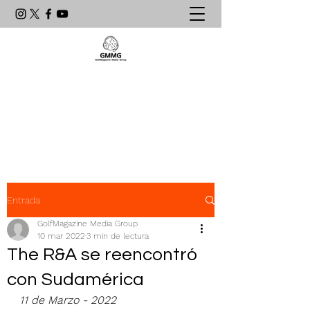
Agencia de Comunicación & PR
líder en el mundo del golf
latinoamericano
Entrada
GolfMagazine Media Group
10 mar 2022
3 min de lectura
The R&A se reencontró
con Sudamérica
11 de Marzo - 2022