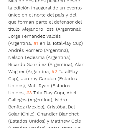
Más de dos años pasaron desde 
la edición inaugural de un evento 
único en el norte del país y del 
que forman parte el defensor del 
título, Alejandro Tosti (Argentina); 
Jorge Fernández Valdés 
(Argentina, 
#1
 en la TotalPlay Cup) 
Andrés Romero (Argentina), 
Nelson Ledesma (Argentina), 
Ricardo González (Argentina), Alan 
Wagner (Argentina, 
#2
 TotalPlay 
Cup), Jeremy Gandon (Estados 
Unidos), Matt Ryan (Estados 
Unidos, 
#3
 TotalPlay Cup), Abel 
Gallegos (Argentina), Isidro 
Benítez (México), Cristóbal Del 
Solar (Chile), Chandler Blanchet 
(Estados Unidos) y Matthew Cole 
(Estados Unidos), entre otros. En 