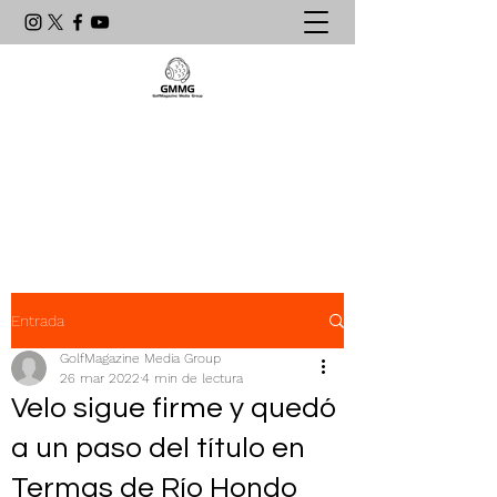
Agencia de Comunicación & PR
líder en el mundo del golf
latinoamericano
Entrada
GolfMagazine Media Group
26 mar 2022
4 min de lectura
Velo sigue firme y quedó
a un paso del título en
Termas de Río Hondo