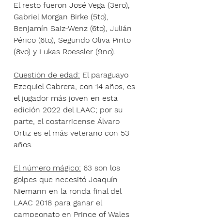
El resto fueron José Vega (3ero), 
Gabriel Morgan Birke (5to), 
Benjamín Saiz-Wenz (6to), Julián 
Périco (6to), Segundo Oliva Pinto 
(8vo) y Lukas Roessler (9no).
Cuestión de edad:
 El paraguayo 
Ezequiel Cabrera, con 14 años, es 
el jugador más joven en esta 
edición 2022 del LAAC; por su 
parte, el costarricense Álvaro 
Ortiz es el más veterano con 53 
años.
El número mágico:
 63 son los 
golpes que necesitó Joaquín 
Niemann en la ronda final del 
LAAC 2018 para ganar el 
campeonato en Prince of Wales 