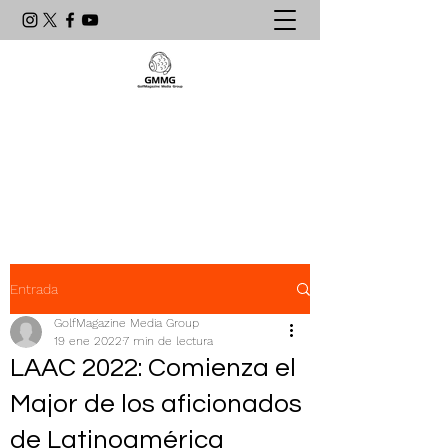
Agencia de Comunicación & PR
líder en el mundo del golf
latinoamericano
Entrada
GolfMagazine Media Group
19 ene 2022
7 min de lectura
LAAC 2022: Comienza el
Major de los aficionados
de Latinoamérica